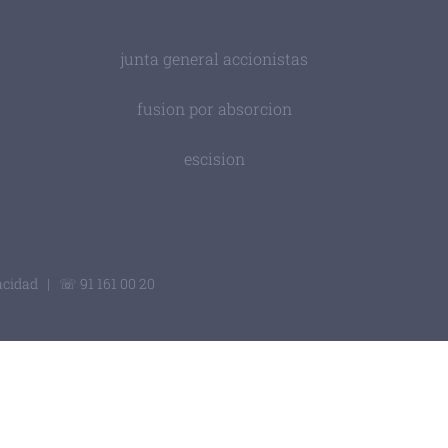
junta general accionistas
fusion por absorcion
escision
vacidad
| ☏ 91 161 00 20