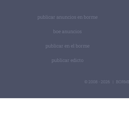
publicar anuncios en borme
boe anuncios
publicar en el borme
publicar edicto
© 2008 -
2026 | BORME